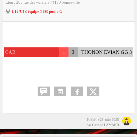
Lieu :
203 rue des vorziers
74130
bonneville
U12/U13 équipe 1 D3 poule G
CAB
1
3
THONON EVIAN GG 3
Publié le
28 août 2025
par
Coralie LAMAND