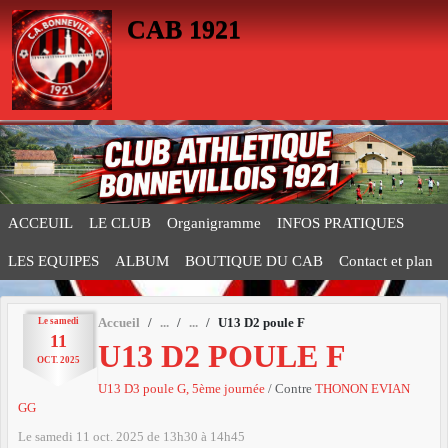
Panneau de gestion des cookies
CAB 1921
ACCEUIL
LE CLUB
Organigramme
INFOS PRATIQUES
LES EQUIPES
ALBUM
BOUTIQUE DU CAB
Contact et plan
Le
samedi
Accueil
U13 D2 poule F
11
U13 D2 POULE F
OCT.
2025
U13 D3 poule G, 5ème journée
/ Contre
THONON EVIAN
GG
Le
samedi
11
oct.
2025
de 13h30 à 14h45