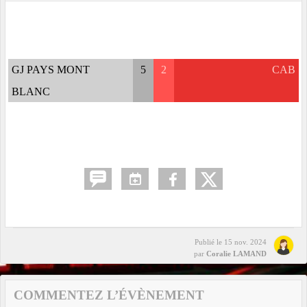
GJ PAYS MONT
5
2
CAB
BLANC
Publié le
15 nov. 2024
par
Coralie LAMAND
COMMENTEZ L’ÉVÈNEMENT