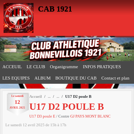
Panneau de gestion des cookies
CAB 1921
ACCEUIL
LE CLUB
Organigramme
INFOS PRATIQUES
LES EQUIPES
ALBUM
BOUTIQUE DU CAB
Contact et plan
Le
samedi
Accueil
U17 D2 poule B
12
U17 D2 POULE B
AVRIL
2025
U17 D3 poule E
/ Contre
GJ PAYS MONT BLANC
Le
samedi
12
avril
2025
de 15h à 17h