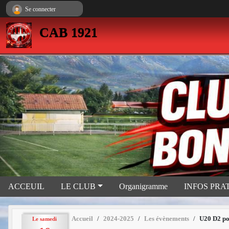
Panneau de gestion des cookies
Se connecter
CAB 1921
ACCEUIL
LE CLUB
Organigramme
INFOS PRA
Accueil
2024-2025
Les évènements
U20 D2 po
Le
samedi