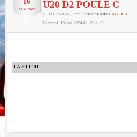
16
U20 D2 POULE C
NOV.
2024
U20 D2 poule C, 2ème journée
/ Contre
LA FILIERE
Le
samedi
16
nov.
2024
de 16h à 18h
LA FILIERE