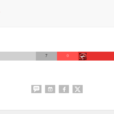
S
7
0