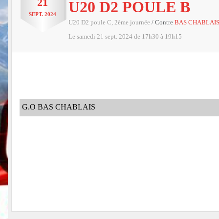
21
U20 D2 POULE B
SEPT.
2024
U20 D2 poule C, 2ème journée
/ Contre
BAS CHABLAI
Le
samedi
21
sept.
2024
de 17h30 à 19h15
G.O BAS CHABLAIS