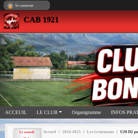
Panneau de gestion des cookies
Se connecter
CAB 1921
ACCEUIL
LE CLUB
Organigramme
INFOS PRA
Accueil
2024-2025
Les évènements
U20 D2 po
Le
samedi