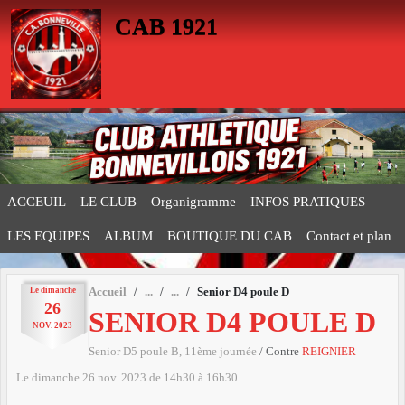
Panneau de gestion des cookies
CAB 1921
ACCEUIL
LE CLUB
Organigramme
INFOS PRATIQUES
LES EQUIPES
ALBUM
BOUTIQUE DU CAB
Contact et plan
Le
dimanche
Accueil
Senior D4 poule D
26
SENIOR D4 POULE D
NOV.
2023
Senior D5 poule B, 11ème journée
/ Contre
REIGNIER
Le
dimanche
26
nov.
2023
de 14h30 à 16h30