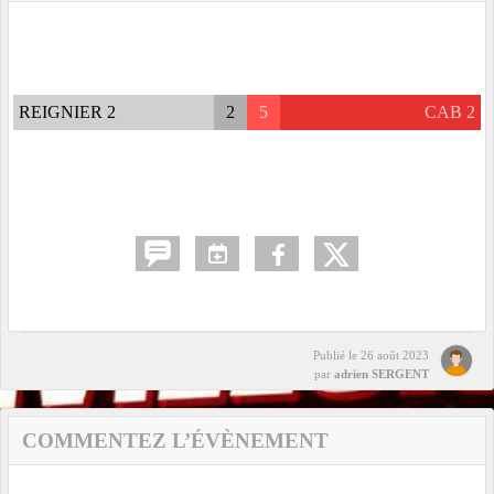
REIGNIER 2
2
5
CAB 2
Publié le
26 août 2023
par
adrien SERGENT
COMMENTEZ L’ÉVÈNEMENT