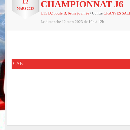
12
CHAMPIONNAT J6
MARS
2023
U15 D2 poule B, 6ème journée
/ Contre
CRANVES SAL
Le
dimanche
12
mars
2023
de 10h à 12h
CAB