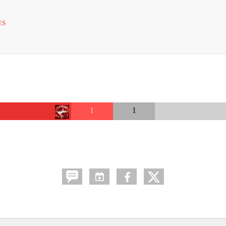
ES
1
1