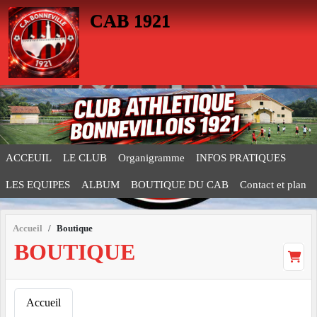
Panneau de gestion des cookies
CAB 1921
ACCEUIL
LE CLUB
Organigramme
INFOS PRATIQUES
LES EQUIPES
ALBUM
BOUTIQUE DU CAB
Contact et plan
Accueil
Boutique
BOUTIQUE
Accueil