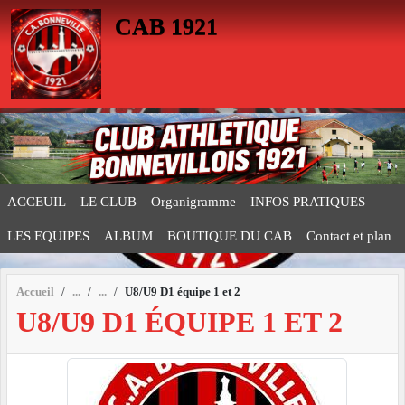
Panneau de gestion des cookies
CAB 1921
ACCEUIL
LE CLUB
Organigramme
INFOS PRATIQUES
LES EQUIPES
ALBUM
BOUTIQUE DU CAB
Contact et plan
Accueil
U8/U9 D1 équipe 1 et 2
U8/U9 D1 ÉQUIPE 1 ET 2